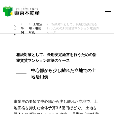
O
p
e
H
n
土地活
相続対策として、長期安定経営を
o
M
事
用・相続
行うための新築賃貸マンション建築の
m
e
例
対策
ケース
e
n
u
相続対策として、長期安定経営を行うための新
築賃貸マンション建築のケース
中心部から少し離れた立地での土
地活用例
事業主の要望で中心部から少し離れた立地で、土
地価格を抑えた全体予算3.5億円ほどで、 土地を